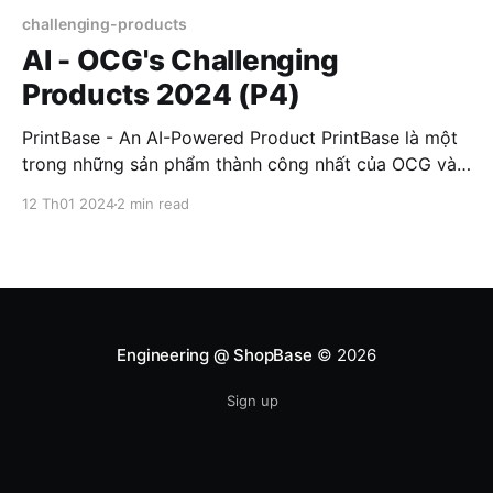
challenging-products
AI - OCG's Challenging
Products 2024 (P4)
PrintBase - An AI-Powered Product PrintBase là một
trong những sản phẩm thành công nhất của OCG và
hệ sinh thái ShopBase. Hướng đến thị trường Print-
12 Th01 2024
2 min read
On-Demand (POD), PrintBase cung cấp giải pháp đơn
giản hóa nhiều bước trong việc bán hàng POD, từ xử
lý mockup, artwork đến cài
Engineering @ ShopBase
© 2026
Sign up